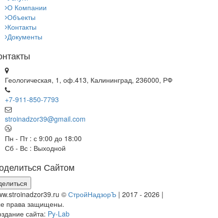
О Компании
Объекты
Контакты
Документы
онтакты
Геологическая, 1, оф.413, Калининград, 236000, РФ
+7-911-850-7793
stroinadzor39@gmail.com
Пн - Пт : с 9:00 до 18:00
Сб - Вс : Выходной
оделиться Сайтом
делиться
w.stroinadzor39.ru
©
СтройНадзорЪ
| 2017 -
2026 |
се права защищены.
оздание сайта:
Py-Lab